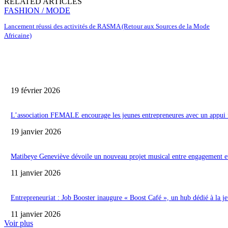
RELATED ARTICLES
FASHION / MODE
Lancement réussi des activités de RASMA (Retour aux Sources de la Mode
Africaine)
19 février 2026
L’association FEMALE encourage les jeunes entrepreneures avec un appui f
19 janvier 2026
Matibeye Geneviève dévoile un nouveau projet musical entre engagement e
11 janvier 2026
Entrepreneuriat : Job Booster inaugure « Boost Café », un hub dédié à la j
11 janvier 2026
Voir plus