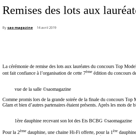
Remises des lots aux lauré
By
sao magazine
14 avril 2019
Partager
La cérémonie de remise des lots aux lauréates du concours Top Model 
ème
ont fait confiance à l’organisation de cette 7
édition du concours de
vue de la salle ©saomagazine
Comme promis lors de la grande soirée de la finale du concours Top M
Glam et bien d’autres partenaires étaient présents. Après les mots de b
1ère dauphine recevant son lot des Ets BCBG ©saomagazine
ème
ère
Pour la 2
dauphine, une chaine Hi-Fi offerte, pour la 1
dauphine 