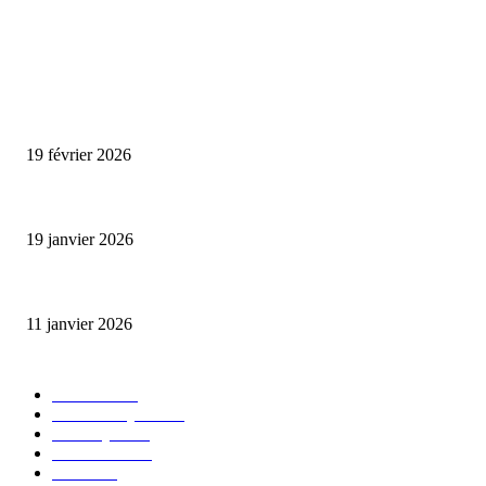
ENCORE PLUS D'ARTICLES
Promo CHEDID : Airtel transforme chaque recharge en opportunité de gai
19 février 2026
L’association FEMALE encourage les jeunes entrepreneures avec un appui 
19 janvier 2026
Matibeye Geneviève dévoile un nouveau projet musical entre engagement 
11 janvier 2026
CATÉGORIE POPULAIRE
EVENTS
54
CHRONIQUES
49
MUSIQUE
46
CONCERT
38
CLIPS
32