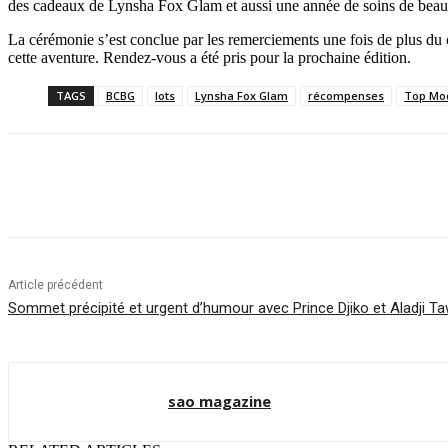
des cadeaux de Lynsha Fox Glam et aussi une année de soins de bea
La cérémonie s’est conclue par les remerciements une fois de plus du c
cette aventure. Rendez-vous a été pris pour la prochaine édition.
TAGS
BCBG
lots
Lynsha Fox Glam
récompenses
Top Mo
Partager
Article précédent
Sommet précipité et urgent d’humour avec Prince Djiko et Aladji Taw
sao magazine