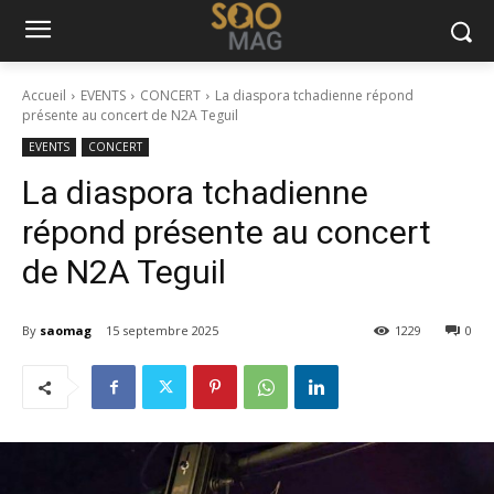
Accueil
EVENTS
CONCERT
La diaspora tchadienne répond
présente au concert de N2A Teguil
EVENTS
CONCERT
La diaspora tchadienne
répond présente au concert
de N2A Teguil
By
saomag
15 septembre 2025
1229
0