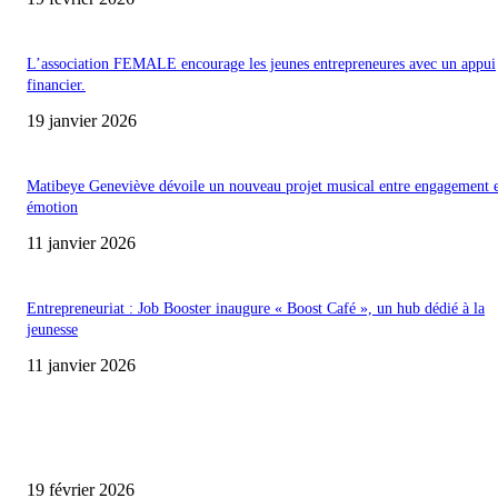
L’association FEMALE encourage les jeunes entrepreneures avec un appui
financier.
19 janvier 2026
Matibeye Geneviève dévoile un nouveau projet musical entre engagement 
émotion
11 janvier 2026
Entrepreneuriat : Job Booster inaugure « Boost Café », un hub dédié à la
jeunesse
11 janvier 2026
ENCORE PLUS D'ARTICLES
Promo CHEDID : Airtel transforme chaque recharge en opportunité de gai
19 février 2026