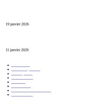
L’association FEMALE encourage les jeunes entrepreneures avec un appui
financier.
19 janvier 2026
Matibeye Geneviève dévoile un nouveau projet musical entre engagement 
émotion
11 janvier 2026
CATÉGORIE POPULAIRE
EVENTS
54
CHRONIQUES
49
MUSIQUE
46
CONCERT
38
CLIPS
32
SOCIETE
30
ENTREPRENEURIAT
29
FESTIVAL
26