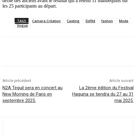
défilé des anciens avant le résultat qui a retenu 11 mannequins sur
les 25 participants au départ.
TAGS
Camara Création
Casting
Défilé
fashon
Mode
Vogue
Article précédent
Article suivant
N2A Teguil sera en concert au
La 2ème édition du Festival
New Morning de Paris en
Haguina se tiendra du 27 au 31
septembre 2025.
mai 2025.