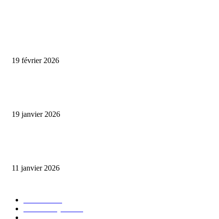
ENCORE PLUS D'ARTICLES
Promo CHEDID : Airtel transforme chaque recharge en opportunité de gai
19 février 2026
L’association FEMALE encourage les jeunes entrepreneures avec un appui
financier.
19 janvier 2026
Matibeye Geneviève dévoile un nouveau projet musical entre engagement 
émotion
11 janvier 2026
CATÉGORIE POPULAIRE
EVENTS
54
CHRONIQUES
49
MUSIQUE
46