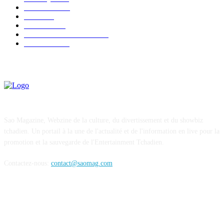
CONCERT
38
CLIPS
32
SOCIETE
30
ENTREPRENEURIAT
29
FESTIVAL
26
Sao Magazine, Webzine de la culture, du divertissement et du showbiz
tchadien. Un portail à la une de l'actualité et de l'information en live pour la
promotion et la sauvegarde de l'Entertainment Tchadien.
Contactez-nous:
contact@saomag.com
SUIVEZ-NOUS