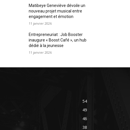
Matibeye Geneviève dévoile un
nouveau projet musical entre
engagement et émotion
11 janvier 2026
Entrepreneuriat : Job Booster
inaugure « Boost Café », un hub
dédié à la jeunesse
11 janvier 2026
54
49
46
38