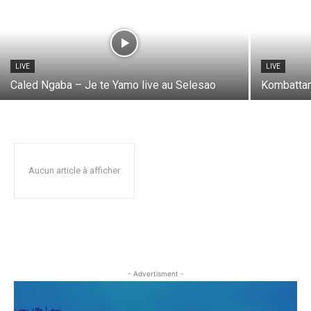
LIVE
LIVE
Caled Ngaba – Je te Yamo live au Selesao
Kombattan
Aucun article à afficher
- Advertisment -