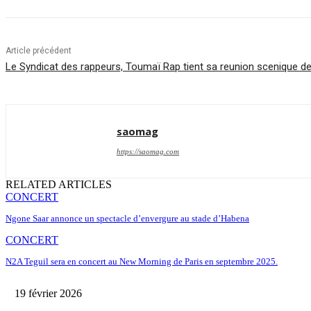
Article précédent
Le Syndicat des rappeurs, Toumaï Rap tient sa reunion scenique deva
saomag
https://saomag.com
RELATED ARTICLES
CONCERT
Ngone Saar annonce un spectacle d’envergure au stade d’Habena
CONCERT
N2A Teguil sera en concert au New Morning de Paris en septembre 2025.
19 février 2026