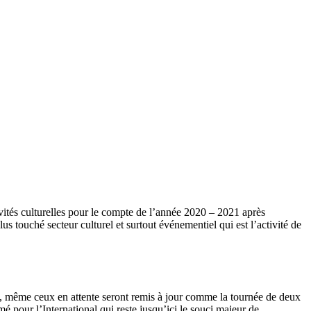
tés culturelles pour le compte de l’année 2020 – 2021 après
s touché secteur culturel et surtout événementiel qui est l’activité de
 même ceux en attente seront remis à jour comme la tournée de deux
our l’International qui reste jusqu’ici le souci majeur de