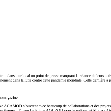
ans leur local un point de presse marquant la relance de leurs activi
nement dans la lutte contre cette pandémie mondiale. Cette dernière a plu
aomagazine
xe ACAMOD s’ouvrent avec beaucoup de collaborations et des projets,
spectivement Dilson Le Prince AOUZOU pour le national et Moussa Aimé p