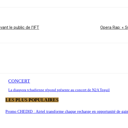
nt le public de l’IFT
Opera Rap: « S
CONCERT
La diaspora tchadienne répond présente au concert de N2A Teguil
LES PLUS POPULAIRES
Promo CHEDID : Airtel transforme chaque recharge en opportunité de gai