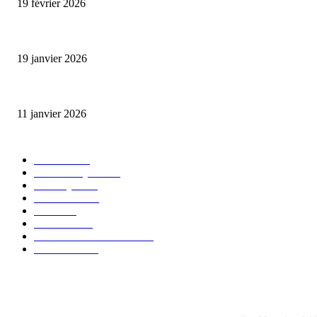
19 février 2026
L’association FEMALE encourage les jeunes entrepreneures avec un appui 
19 janvier 2026
Matibeye Geneviève dévoile un nouveau projet musical entre engagement 
11 janvier 2026
CATÉGORIE POPULAIRE
EVENTS
54
CHRONIQUES
49
MUSIQUE
46
CONCERT
38
CLIPS
32
SOCIETE
30
ENTREPRENEURIAT
29
FESTIVAL
26