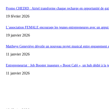
Promo CHEDID : Airtel transforme chaque recharge en opportunité de gai
19 février 2026
L’association FEMALE encourage les jeunes entrepreneures avec un appui 
19 janvier 2026
Matibeye Geneviève dévoile un nouveau projet musical entre engagement 
11 janvier 2026
Entrepreneuriat : Job Booster inaugure « Boost Café », un hub dédié à la j
11 janvier 2026
ENCORE PLUS D'ARTICLES
Promo CHEDID : Airtel transforme chaque recharge en opportunité de gai