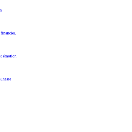
n
financier.
et émotion
eunesse
n