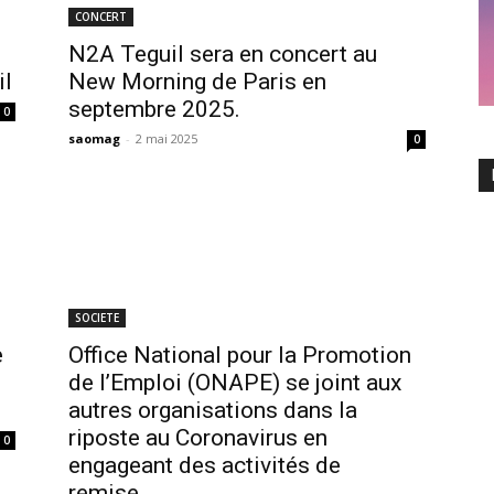
CONCERT
N2A Teguil sera en concert au
il
New Morning de Paris en
septembre 2025.
0
saomag
-
2 mai 2025
0
SOCIETE
e
Office National pour la Promotion
de l’Emploi (ONAPE) se joint aux
autres organisations dans la
riposte au Coronavirus en
0
engageant des activités de
remise...