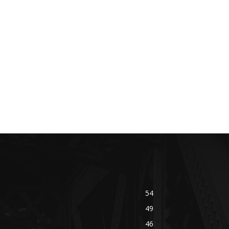
54
49
46