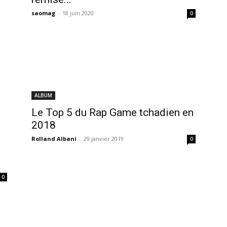
saomag
-
18 juin 2020
0
ALBUM
Le Top 5 du Rap Game tchadien en
2018
Rolland Albani
-
29 janvier 2019
0
0