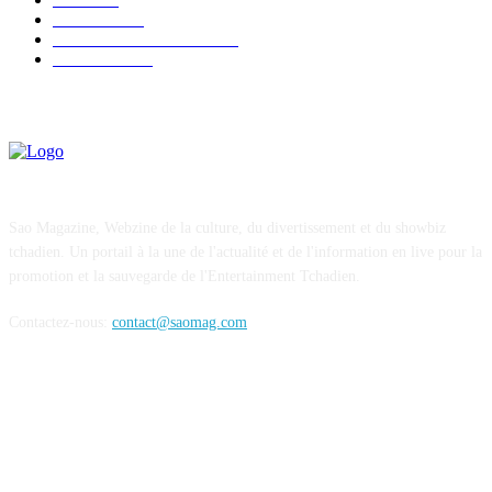
SOCIETE
30
ENTREPRENEURIAT
29
FESTIVAL
26
Sao Magazine, Webzine de la culture, du divertissement et du showbiz
tchadien. Un portail à la une de l'actualité et de l'information en live pour la
promotion et la sauvegarde de l'Entertainment Tchadien.
Contactez-nous:
contact@saomag.com
SUIVEZ-NOUS