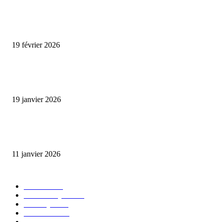
ENCORE PLUS D'ARTICLES
Promo CHEDID : Airtel transforme chaque recharge en opportunité de gai
19 février 2026
L’association FEMALE encourage les jeunes entrepreneures avec un appui
financier.
19 janvier 2026
Matibeye Geneviève dévoile un nouveau projet musical entre engagement 
émotion
11 janvier 2026
CATÉGORIE POPULAIRE
EVENTS
54
CHRONIQUES
49
MUSIQUE
46
CONCERT
38
CLIPS
32