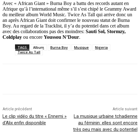
Avec « African Giant » Burna Boy a battu des records autant en
Afrique qu’à l’international même s’il s’est chipé le Grammy Award
du meilleur album World Music. Twice As Tall qui arrive donc un
an après African Giant doit confirmer le nouveau statut de Burna
Boy. Au regard de la Tracklist, il y’a du potentiel dans cet album
avec des collaborations pas des moindres:
Sauti Sol, Stormzy,
Coldplay
ou encore
Youssou N’Dour
.
TAGS
Album
Burna Boy
Musique
Nigeria
Twice As Tall
Article précédent
Article suivant
Le clip vidéo du titre « Ennemi »
La musique urbaine tchadienne
d’Alix enfin disponible
au féminin: elles sont encore
très peu mais avec du potentiel