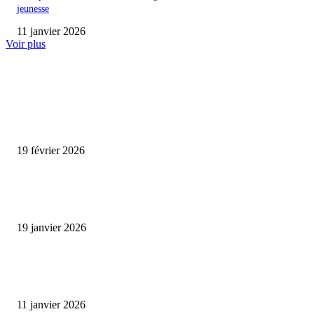
jeunesse
11 janvier 2026
Voir plus
ENCORE PLUS D'ARTICLES
Promo CHEDID : Airtel transforme chaque recharge en opportunité de gai
19 février 2026
L’association FEMALE encourage les jeunes entrepreneures avec un appui
financier.
19 janvier 2026
Matibeye Geneviève dévoile un nouveau projet musical entre engagement 
émotion
11 janvier 2026