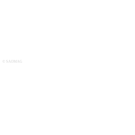
SUIVEZ-NOUS
© SAOMAG