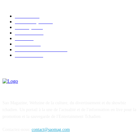
CATÉGORIE POPULAIRE
EVENTS
54
CHRONIQUES
49
MUSIQUE
46
CONCERT
38
CLIPS
32
SOCIETE
30
ENTREPRENEURIAT
29
FESTIVAL
26
Sao Magazine, Webzine de la culture, du divertissement et du showbiz
tchadien. Un portail à la une de l'actualité et de l'information en live pour la
promotion et la sauvegarde de l'Entertainment Tchadien.
Contactez-nous:
contact@saomag.com