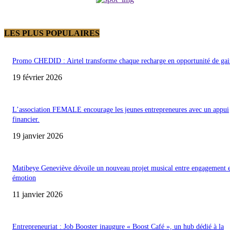
LES PLUS POPULAIRES
Promo CHEDID : Airtel transforme chaque recharge en opportunité de gai
19 février 2026
L’association FEMALE encourage les jeunes entrepreneures avec un appui
financier.
19 janvier 2026
Matibeye Geneviève dévoile un nouveau projet musical entre engagement 
émotion
11 janvier 2026
Entrepreneuriat : Job Booster inaugure « Boost Café », un hub dédié à la