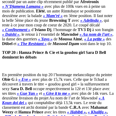
secondé par un autre clip récemment publié par
Afrotronix
« N’Djamena Lamana »
avec plus de 100k vues en à peine un
mois de publication.
Elété
, un autre Rimtobaye se positionne
deuxième avec la balade
« Mam’ré »
en 3ème position. Il faut noter
la belle 5ème place du jeune
Browning T
avec
« Adelinda »
, qui
reste à ce jour mon coup de coeur de 2020. Le coupé décalé
« Confinement »
d’
Iviano Dj
, l’hommage de
TV3 Dj
à son frangin
« Daïshi »
, le retour à l’essentiel de
Mawndoé
« Au nom de l’art »
,
la danse des guerriers
« Yayo »
de
Moussa Aimé
,
« La petite »
des
D6bel
et
« The Resistant »
de
Massood Dgam
sont dans le top 10.
TOP 20 : Hamza Prince & Cie et la goudou girl Sara D Bell
dominent les débats
En première position du top 20 l’hommage melancolique du peintre
Obie G
à
« Eve »
avec plus de 15,7k vues. Celle que le Tchad a
découvert à travers le titre « goudou good girl » la sulfureusement
sexy
Sara D. Bell
occupe respectivement la 12è et 13è place avec
ses titres
« Gue Yan »
et
« Give it to me »
avec plus de 14k vues. La
deuxième livraison du projet Au nom de l’art de Mawndoé
« A
Koun doi dei »
qui comptabilise déjà 13,5k vues. Le reste du
classement est archi dominé par la bande
C.R.A
avec
Mahamat
Weezy
et
Hamza Prince
avec les titres
« Habibti »
,
« Khalifa »
,