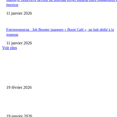
émotion
11 janvier 2026
Entrepreneuriat : Job Booster inaugure « Boost Café », un hub dédié à la
jeunesse
11 janvier 2026
Voir plus
ENCORE PLUS D'ARTICLES
Promo CHEDID : Airtel transforme chaque recharge en opportunité de gai
19 février 2026
L’association FEMALE encourage les jeunes entrepreneures avec un appui
financier.
19 janvier 2026