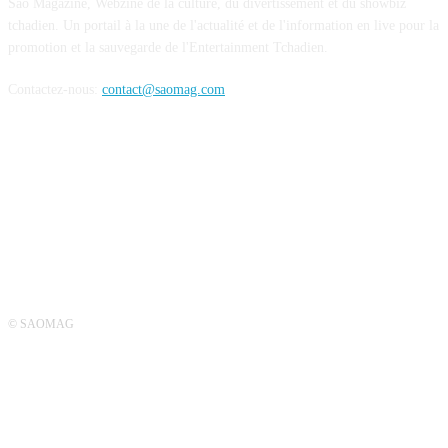
Sao Magazine, Webzine de la culture, du divertissement et du showbiz
tchadien. Un portail à la une de l'actualité et de l'information en live pour la
promotion et la sauvegarde de l'Entertainment Tchadien.
Contactez-nous:
contact@saomag.com
SUIVEZ-NOUS
© SAOMAG