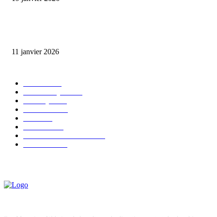
Matibeye Geneviève dévoile un nouveau projet musical entre engagement 
émotion
11 janvier 2026
CATÉGORIE POPULAIRE
EVENTS
54
CHRONIQUES
49
MUSIQUE
46
CONCERT
38
CLIPS
32
SOCIETE
30
ENTREPRENEURIAT
29
FESTIVAL
26