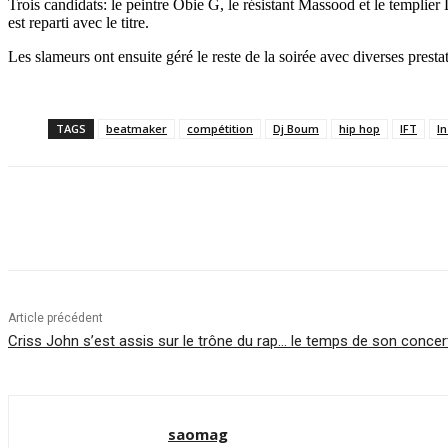
Trois candidats: le peintre Obie G, le résistant Massood et le templi
est reparti avec le titre.
Les slameurs ont ensuite géré le reste de la soirée avec diverses pres
TAGS
beatmaker
compétition
Dj Boum
hip hop
IFT
In
Partager
Article précédent
Criss John s’est assis sur le trône du rap… le temps de son concert
saomag