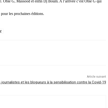
ène. Obie G, Massood et enfin Dj Boum. A l’arrivée c’est Obie G qui
 pour les prochaines éditions.
f
Article suivant
ournalistes et les blogueurs à la sensibilisation contre la Covid-19