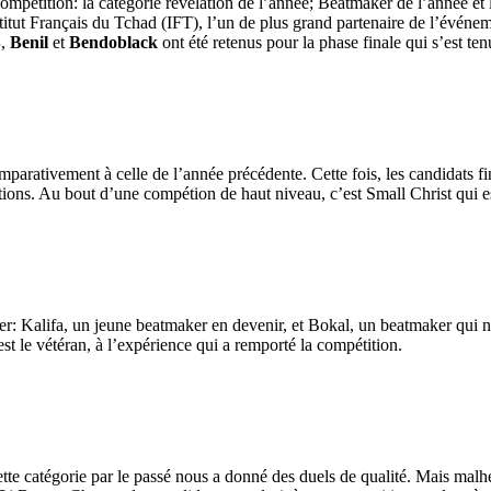
 compétition: la catégorie révélation de l’année; Beatmaker de l’année et 
itut Français du Tchad (IFT), l’un de plus grand partenaire de l’événem
B
,
Benil
et
Bendoblack
ont été retenus pour la phase finale qui s’est ten
omparativement à celle de l’année précédente. Cette fois, les candidats 
tions. Au bout d’une compétion de haut niveau, c’est Small Christ qui est 
: Kalifa, un jeune beatmaker en devenir, et Bokal, un beatmaker qui n’
est le vétéran, à l’expérience qui a remporté la compétition.
ette catégorie par le passé nous a donné des duels de qualité. Mais malhe