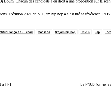
er Dj Boum. Chacun des candidats a eu droit à une proposition sur la sc
tations. L’édition 2021 de N’Djam hip hop a ainsi tiré sa révérence. RDV
stitut Français du Tchad
Massood
N'djam hip hop
Obie G
Rap
Reca
 à l’IFT
Le PNUD forme les j