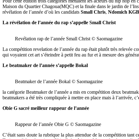
Pour cette édition trois catégories mettaient les acteurs du hip hop en
Maison du Quartier Chagoua(MQC) et la finale dans le jardin de l’Inst
révélation de l’année d’où les candidats
Small Chris
,
Ndomich KG
La révélation de l’année du rap s’appelle Small Christ
Revélation rap de l’année Small Christ © Saomagazine
La compétition revelation de l’année du rap était plutôt très relevée c
qui voyaient cet art s’éteindre à petit feu au fur et à mesure des généra
Le beatmaker de l’année s’appelle Bokal
Beatmaker de l’année Bokal © Saomagazine
la catégorie Beatmaker de l’année a mis en compétition deux beatmaker
beatmakers a été très compliquée à mettre en place mais à l’arrivée, c’
Obie G sacré meilleur rappeur de l’année
Rappeur de l’année Obie G © Saomagazine
C’était sans doute la rubrique la plus attendue de la compétition tant c