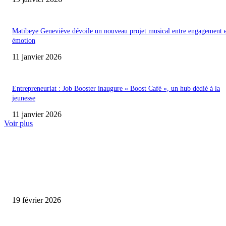
Matibeye Geneviève dévoile un nouveau projet musical entre engagement 
émotion
11 janvier 2026
Entrepreneuriat : Job Booster inaugure « Boost Café », un hub dédié à la
jeunesse
11 janvier 2026
Voir plus
ENCORE PLUS D'ARTICLES
Promo CHEDID : Airtel transforme chaque recharge en opportunité de gai
19 février 2026