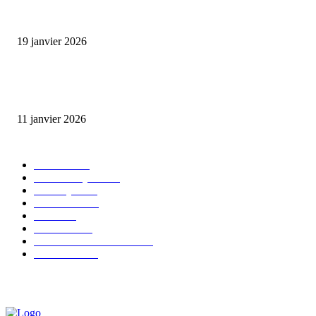
L’association FEMALE encourage les jeunes entrepreneures avec un appui
financier.
19 janvier 2026
Matibeye Geneviève dévoile un nouveau projet musical entre engagement 
émotion
11 janvier 2026
CATÉGORIE POPULAIRE
EVENTS
54
CHRONIQUES
49
MUSIQUE
46
CONCERT
38
CLIPS
32
SOCIETE
30
ENTREPRENEURIAT
29
FESTIVAL
26