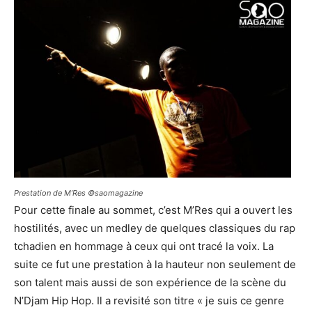
Prestation de M’Res ©saomagazine
Pour cette finale au sommet, c’est M’Res qui a ouvert les
hostilités, avec un medley de quelques classiques du rap
tchadien en hommage à ceux qui ont tracé la voix. La
suite ce fut une prestation à la hauteur non seulement de
son talent mais aussi de son expérience de la scène du
N’Djam Hip Hop. Il a revisité son titre « je suis ce genre