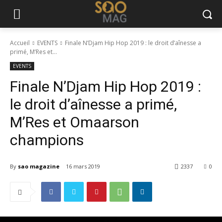
Accueil
EVENTS
Finale N’Djam Hip Hop 2019 : le droit d’aînesse a
primé, M’Res et...
EVENTS
Finale N’Djam Hip Hop 2019 :
le droit d’aînesse a primé,
M’Res et Omaarson
champions
By
sao magazine
16 mars 2019
2337
0