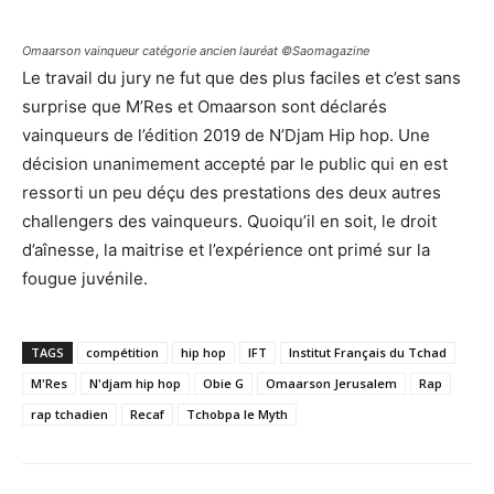
Omaarson vainqueur catégorie ancien lauréat ©Saomagazine
Le travail du jury ne fut que des plus faciles et c’est sans
surprise que M’Res et Omaarson sont déclarés
vainqueurs de l’édition 2019 de N’Djam Hip hop. Une
décision unanimement accepté par le public qui en est
ressorti un peu déçu des prestations des deux autres
challengers des vainqueurs. Quoiqu’il en soit, le droit
d’aînesse, la maitrise et l’expérience ont primé sur la
fougue juvénile.
TAGS
compétition
hip hop
IFT
Institut Français du Tchad
M'Res
N'djam hip hop
Obie G
Omaarson Jerusalem
Rap
rap tchadien
Recaf
Tchobpa le Myth