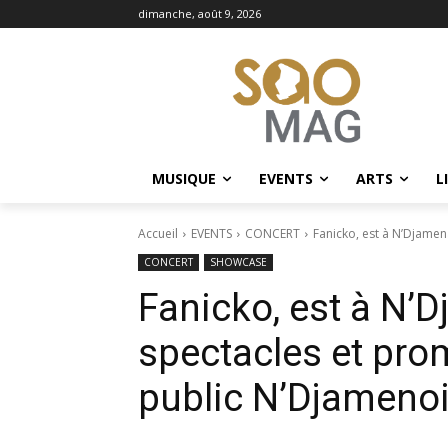
dimanche, août 9, 2026
MUSIQUE
EVENTS
ARTS
L
Accueil
EVENTS
CONCERT
Fanicko, est à N’Djamen
CONCERT
SHOWCASE
Fanicko, est à N’
spectacles et pro
public N’Djameno