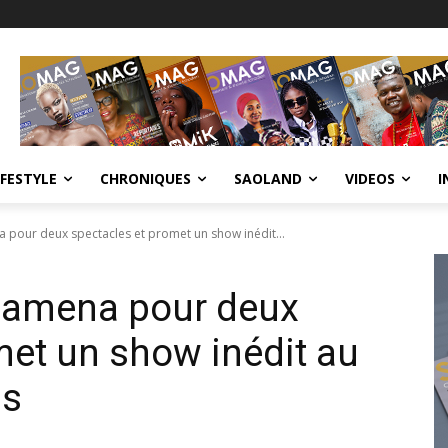
IFESTYLE
CHRONIQUES
SAOLAND
VIDEOS
I
a pour deux spectacles et promet un show inédit...
Djamena pour deux
met un show inédit au
is