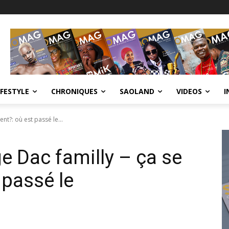
IFESTYLE
CHRONIQUES
SAOLAND
VIDEOS
I
t?: où est passé le...
e Dac familly – ça se
passé le