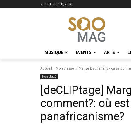
samedi, août 8, 2026
MUSIQUE
EVENTS
ARTS
L
Accueil
Non classé
Marge Dac familly - ça se commen
Non classé
[deCLIPtage] Marg
comment?: où est 
panafricanisme?