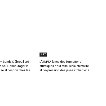
ART
– Bunda Débrouillard :
L’ONPTA lance des formations
 pour encourager la
artistiques pour stimuler la créativité
ise et l’espoir chez les
et l’expression des jeunes tchadiens