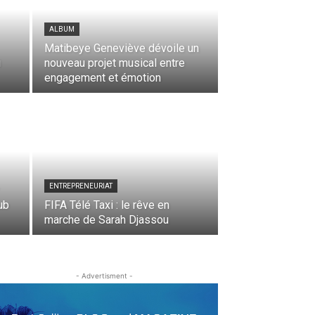
ALBUM
Matibeye Geneviève dévoile un
i
nouveau projet musical entre
engagement et émotion
ENTREPRENEURIAT
ub
FIFA Télé Taxi : le rêve en
marche de Sarah Djassou
- Advertisment -