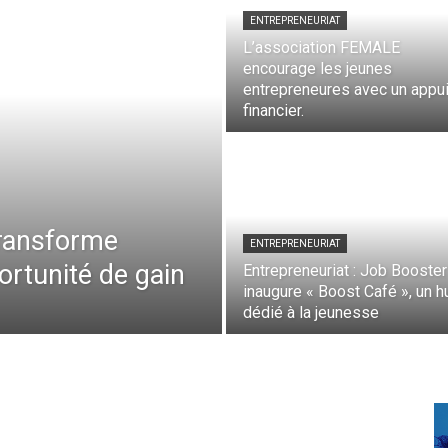
ENTREPRENEURIAT
L’association FEMALE
encourage les jeunes
entrepreneures avec un appu
financier.
transforme
ENTREPRENEURIAT
rtunité de gain
Entrepreneuriat : Job Booster
inaugure « Boost Café », un h
dédié à la jeunesse