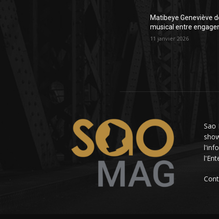
Matibeye Geneviève dé
musical entre engage
11 janvier 2026
Sao 
showb
l'in
l'En
Cont