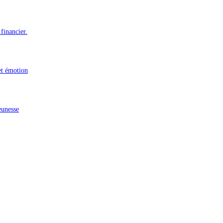
financier.
et émotion
eunesse
n