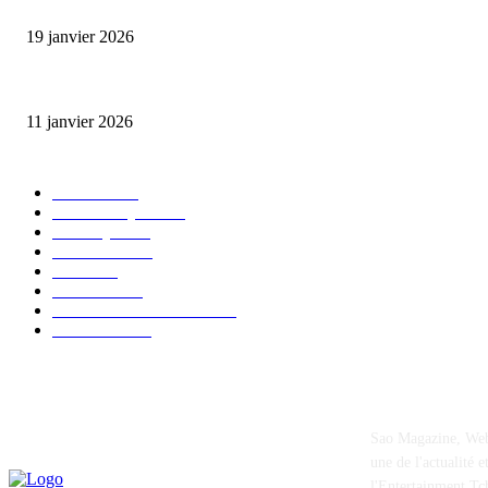
L’association FEMALE encourage les jeunes entrepreneures avec un appui 
19 janvier 2026
Matibeye Geneviève dévoile un nouveau projet musical entre engagement 
11 janvier 2026
CATÉGORIE POPULAIRE
EVENTS
54
CHRONIQUES
49
MUSIQUE
46
CONCERT
38
CLIPS
32
SOCIETE
30
ENTREPRENEURIAT
29
FESTIVAL
26
Sao Magazine, Webz
une de l'actualité 
l'Entertainment Tc