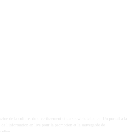
financier.
et émotion
ine de la culture, du divertissement et du showbiz tchadien. Un portail à la
et de l'information en live pour la promotion et la sauvegarde de
hadien.