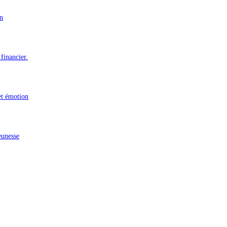
n
financier.
et émotion
eunesse
n