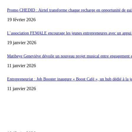
Promo CHEDID : Airtel transforme chaque recharge en opportunité de gai
19 février 2026
L’association FEMALE encourage les jeunes entrepreneures avec un appui 
19 janvier 2026
Matibeye Geneviève dévoile un nouveau projet musical entre engagement 
11 janvier 2026
Entrepreneuriat : Job Booster inaugure « Boost Café », un hub dédié à la j
11 janvier 2026
ENCORE PLUS D'ARTICLES
Promo CHEDID : Airtel transforme chaque recharge en opportunité de gai