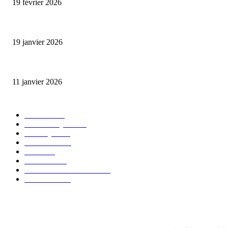
19 février 2026
L’association FEMALE encourage les jeunes entrepreneures avec un appui 
19 janvier 2026
Matibeye Geneviève dévoile un nouveau projet musical entre engagement 
11 janvier 2026
CATÉGORIE POPULAIRE
EVENTS
54
CHRONIQUES
49
MUSIQUE
46
CONCERT
38
CLIPS
32
SOCIETE
30
ENTREPRENEURIAT
29
FESTIVAL
26