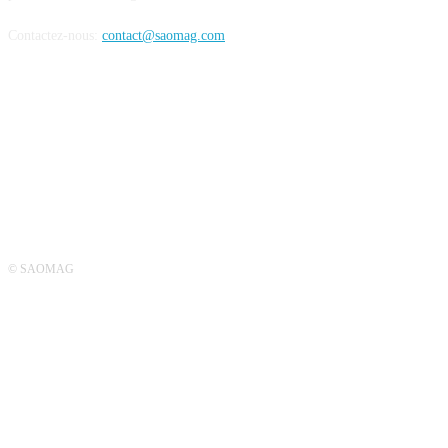
Contactez-nous:
contact@saomag.com
SUIVEZ-NOUS
© SAOMAG