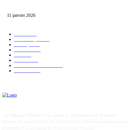
Matibeye Geneviève dévoile un nouveau projet musical entre engagement 
émotion
11 janvier 2026
CATÉGORIE POPULAIRE
EVENTS
54
CHRONIQUES
49
MUSIQUE
46
CONCERT
38
CLIPS
32
SOCIETE
30
ENTREPRENEURIAT
29
FESTIVAL
26
Sao Magazine, Webzine de la culture, du divertissement et du showbiz
tchadien. Un portail à la une de l'actualité et de l'information en live pour la
promotion et la sauvegarde de l'Entertainment Tchadien.