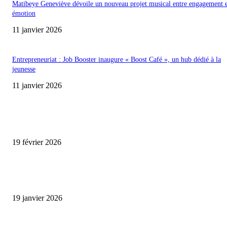
Matibeye Geneviève dévoile un nouveau projet musical entre engagement 
émotion
11 janvier 2026
Entrepreneuriat : Job Booster inaugure « Boost Café », un hub dédié à la
jeunesse
11 janvier 2026
ENCORE PLUS D'ARTICLES
Promo CHEDID : Airtel transforme chaque recharge en opportunité de gai
19 février 2026
L’association FEMALE encourage les jeunes entrepreneures avec un appui
financier.
19 janvier 2026