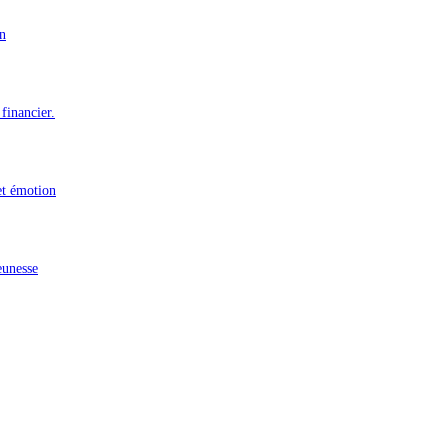
n
financier.
et émotion
eunesse
n