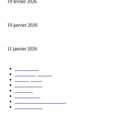
19 février 2026
L’association FEMALE encourage les jeunes entrepreneures avec un appui 
19 janvier 2026
Matibeye Geneviève dévoile un nouveau projet musical entre engagement 
11 janvier 2026
CATÉGORIE POPULAIRE
EVENTS
54
CHRONIQUES
49
MUSIQUE
46
CONCERT
38
CLIPS
32
SOCIETE
30
ENTREPRENEURIAT
29
FESTIVAL
26