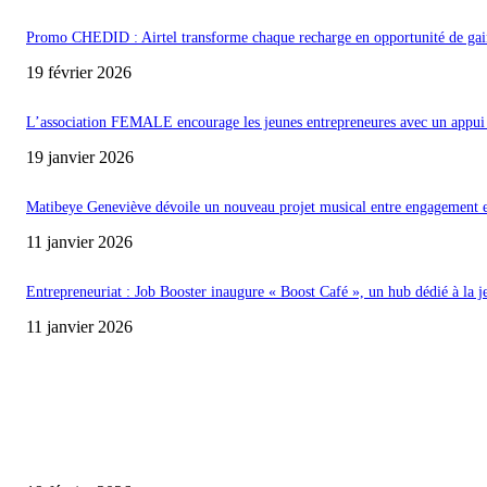
Promo CHEDID : Airtel transforme chaque recharge en opportunité de gai
19 février 2026
L’association FEMALE encourage les jeunes entrepreneures avec un appui 
19 janvier 2026
Matibeye Geneviève dévoile un nouveau projet musical entre engagement 
11 janvier 2026
Entrepreneuriat : Job Booster inaugure « Boost Café », un hub dédié à la j
11 janvier 2026
ENCORE PLUS D'ARTICLES
Promo CHEDID : Airtel transforme chaque recharge en opportunité de gai