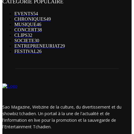
CATÉGORIE POPULAIRE
EVENTS
54
CHRONIQUES
49
MUSIQUE
46
CONCERT
38
CLIPS
32
SOCIETE
30
ENTREPRENEURIAT
29
FESTIVAL
26
Sao Magazine, Webzine de la culture, du divertissement et du
showbiz tchadien. Un portail à la une de l'actualité et de
l'information en live pour la promotion et la sauvegarde de
l'Entertainment Tchadien.