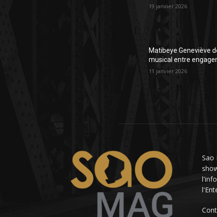
19 janvier 2026
Matibeye Geneviève dé
musical entre engage
11 janvier 2026
Sao 
showb
l'in
l'En
Cont