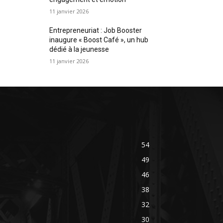
11 janvier 2026
Entrepreneuriat : Job Booster
inaugure « Boost Café », un hub
dédié à la jeunesse
11 janvier 2026
54
49
46
38
32
30