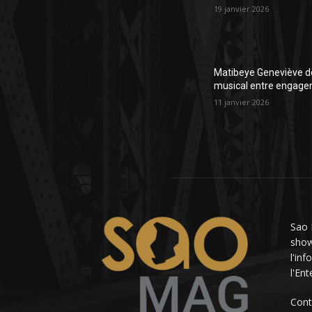
19 janvier 2026
Matibeye Geneviève dé
musical entre engage
11 janvier 2026
Sao 
showb
l'in
l'En
Cont