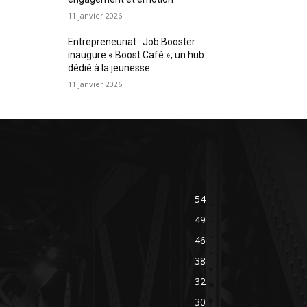
11 janvier 2026
Entrepreneuriat : Job Booster
inaugure « Boost Café », un hub
dédié à la jeunesse
11 janvier 2026
54
49
46
38
32
30