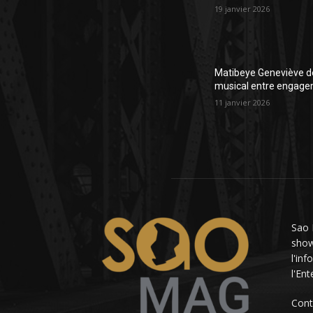
19 janvier 2026
Matibeye Geneviève dé
musical entre engage
11 janvier 2026
Sao 
showb
l'in
l'En
Cont