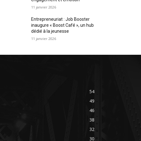
11 janvier 2026
Entrepreneuriat : Job Booster
inaugure « Boost Café », un hub
dédié à la jeunesse
11 janvier 2026
54
49
46
38
32
30