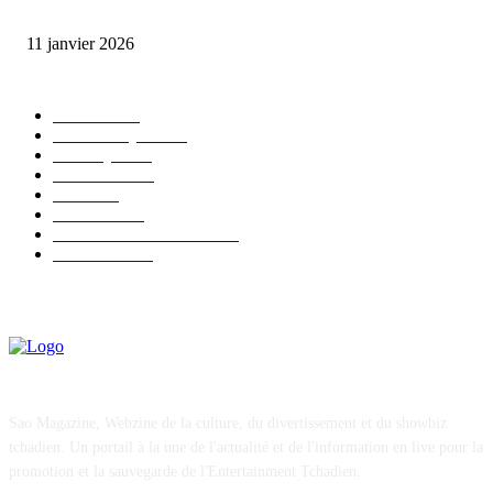
émotion
11 janvier 2026
CATÉGORIE POPULAIRE
EVENTS
54
CHRONIQUES
49
MUSIQUE
46
CONCERT
38
CLIPS
32
SOCIETE
30
ENTREPRENEURIAT
29
FESTIVAL
26
Sao Magazine, Webzine de la culture, du divertissement et du showbiz
tchadien. Un portail à la une de l'actualité et de l'information en live pour la
promotion et la sauvegarde de l'Entertainment Tchadien.