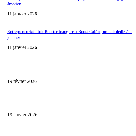
émotion
11 janvier 2026
Entrepreneuriat : Job Booster inaugure « Boost Café », un hub dédié à la
jeunesse
11 janvier 2026
ENCORE PLUS D'ARTICLES
Promo CHEDID : Airtel transforme chaque recharge en opportunité de gai
19 février 2026
L’association FEMALE encourage les jeunes entrepreneures avec un appui
financier.
19 janvier 2026
Matibeye Geneviève dévoile un nouveau projet musical entre engagement 