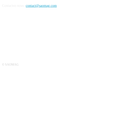
Contactez-nous:
contact@saomag.com
SUIVEZ-NOUS
© SAOMAG