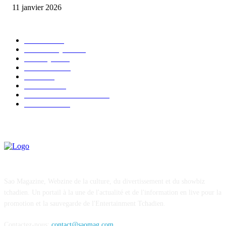
11 janvier 2026
CATÉGORIE POPULAIRE
EVENTS
54
CHRONIQUES
49
MUSIQUE
46
CONCERT
38
CLIPS
32
SOCIETE
30
ENTREPRENEURIAT
29
FESTIVAL
26
Sao Magazine, Webzine de la culture, du divertissement et du showbiz
tchadien. Un portail à la une de l'actualité et de l'information en live pour la
promotion et la sauvegarde de l'Entertainment Tchadien.
Contactez-nous:
contact@saomag.com