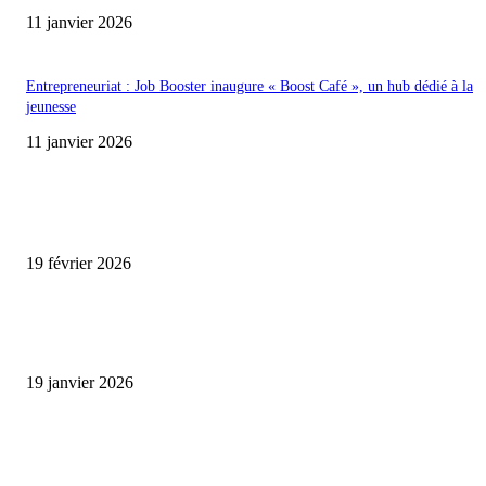
11 janvier 2026
Entrepreneuriat : Job Booster inaugure « Boost Café », un hub dédié à la
jeunesse
11 janvier 2026
ENCORE PLUS D'ARTICLES
Promo CHEDID : Airtel transforme chaque recharge en opportunité de gai
19 février 2026
L’association FEMALE encourage les jeunes entrepreneures avec un appui
financier.
19 janvier 2026
Matibeye Geneviève dévoile un nouveau projet musical entre engagement 
émotion