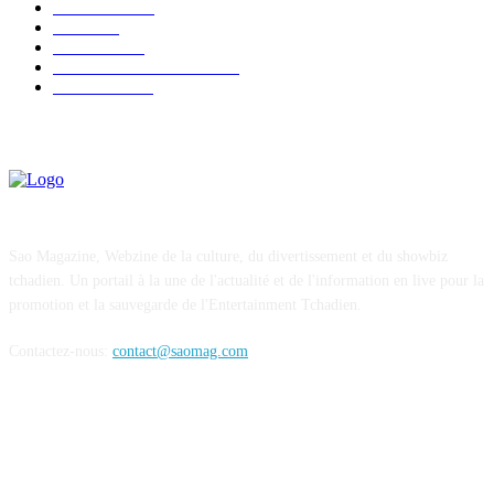
CONCERT
38
CLIPS
32
SOCIETE
30
ENTREPRENEURIAT
29
FESTIVAL
26
Sao Magazine, Webzine de la culture, du divertissement et du showbiz
tchadien. Un portail à la une de l'actualité et de l'information en live pour la
promotion et la sauvegarde de l'Entertainment Tchadien.
Contactez-nous:
contact@saomag.com
SUIVEZ-NOUS