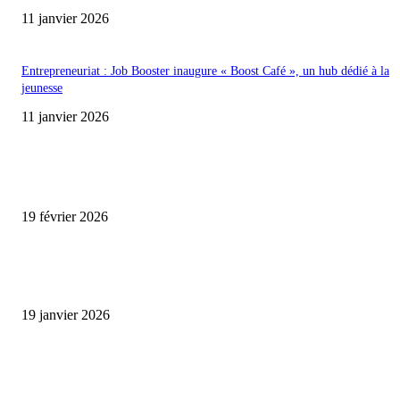
11 janvier 2026
Entrepreneuriat : Job Booster inaugure « Boost Café », un hub dédié à la
jeunesse
11 janvier 2026
ENCORE PLUS D'ARTICLES
Promo CHEDID : Airtel transforme chaque recharge en opportunité de gai
19 février 2026
L’association FEMALE encourage les jeunes entrepreneures avec un appui
financier.
19 janvier 2026
Matibeye Geneviève dévoile un nouveau projet musical entre engagement 
émotion