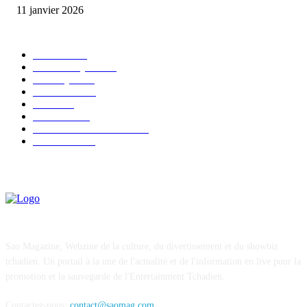
11 janvier 2026
CATÉGORIE POPULAIRE
EVENTS
54
CHRONIQUES
49
MUSIQUE
46
CONCERT
38
CLIPS
32
SOCIETE
30
ENTREPRENEURIAT
29
FESTIVAL
26
Sao Magazine, Webzine de la culture, du divertissement et du showbiz
tchadien. Un portail à la une de l'actualité et de l'information en live pour la
promotion et la sauvegarde de l'Entertainment Tchadien.
Contactez-nous:
contact@saomag.com