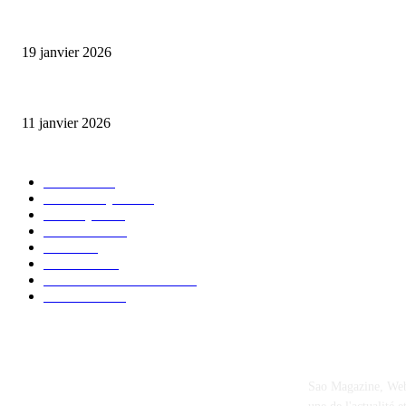
L’association FEMALE encourage les jeunes entrepreneures avec un appui 
19 janvier 2026
Matibeye Geneviève dévoile un nouveau projet musical entre engagement 
11 janvier 2026
CATÉGORIE POPULAIRE
EVENTS
54
CHRONIQUES
49
MUSIQUE
46
CONCERT
38
CLIPS
32
SOCIETE
30
ENTREPRENEURIAT
29
FESTIVAL
26
Sao Magazine, Webz