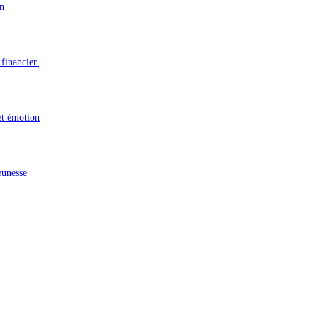
n
financier.
et émotion
eunesse
n