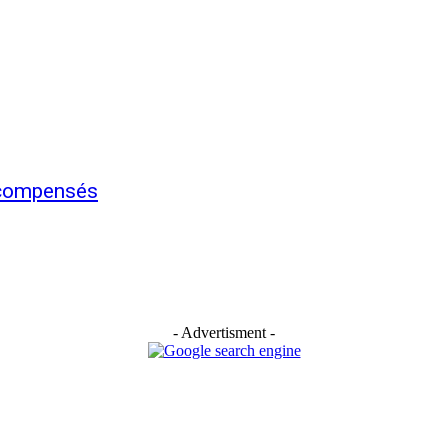
écompensés
- Advertisment -