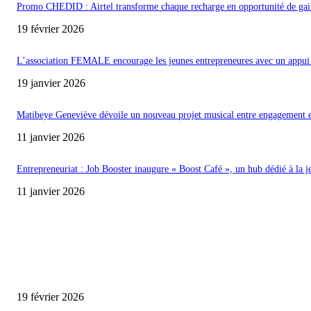
Promo CHEDID : Airtel transforme chaque recharge en opportunité de gai
19 février 2026
L’association FEMALE encourage les jeunes entrepreneures avec un appui 
19 janvier 2026
Matibeye Geneviève dévoile un nouveau projet musical entre engagement 
11 janvier 2026
Entrepreneuriat : Job Booster inaugure « Boost Café », un hub dédié à la j
11 janvier 2026
ENCORE PLUS D'ARTICLES
Promo CHEDID : Airtel transforme chaque recharge en opportunité de gai
19 février 2026