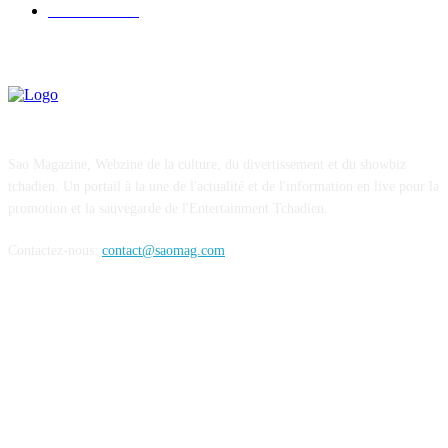
FESTIVAL
26
Sao Magazine, Webzine de la culture, du divertissement et du showbiz
tchadien. Un portail à la une de l'actualité et de l'information en live pour la
promotion et la sauvegarde de l'Entertainment Tchadien.
Contactez-nous:
contact@saomag.com
SUIVEZ-NOUS