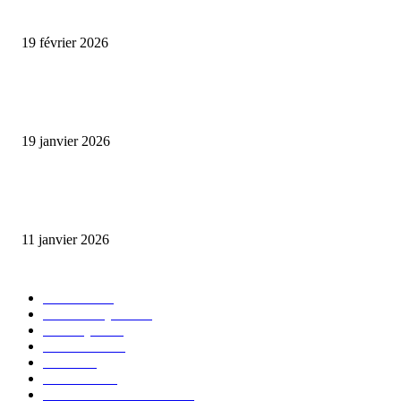
Promo CHEDID : Airtel transforme chaque recharge en opportunité de gai
19 février 2026
L’association FEMALE encourage les jeunes entrepreneures avec un appui
financier.
19 janvier 2026
Matibeye Geneviève dévoile un nouveau projet musical entre engagement 
émotion
11 janvier 2026
CATÉGORIE POPULAIRE
EVENTS
54
CHRONIQUES
49
MUSIQUE
46
CONCERT
38
CLIPS
32
SOCIETE
30
ENTREPRENEURIAT
29