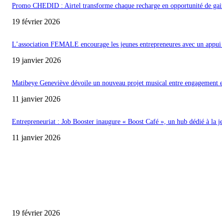
Promo CHEDID : Airtel transforme chaque recharge en opportunité de gai
19 février 2026
L’association FEMALE encourage les jeunes entrepreneures avec un appui 
19 janvier 2026
Matibeye Geneviève dévoile un nouveau projet musical entre engagement 
11 janvier 2026
Entrepreneuriat : Job Booster inaugure « Boost Café », un hub dédié à la j
11 janvier 2026
ENCORE PLUS D'ARTICLES
Promo CHEDID : Airtel transforme chaque recharge en opportunité de gai
19 février 2026