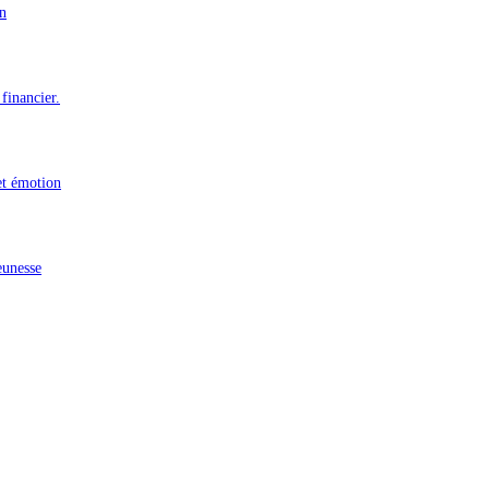
n
financier.
et émotion
eunesse
n