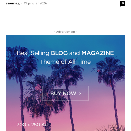
saomag
-
19 janvier 2026
0
- Advertisment -