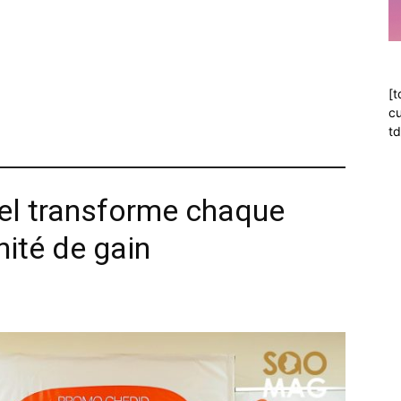
[t
cu
td
el transforme chaque
ité de gain