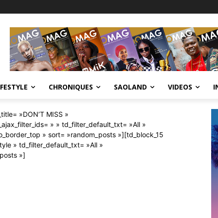
IFESTYLE
CHRONIQUES
SAOLAND
VIDEOS
I
_title= »DON’T MISS »
ajax_filter_ids= » » td_filter_default_txt= »All »
o_border_top » sort= »random_posts »][td_block_15
yle » td_filter_default_txt= »All »
posts »]