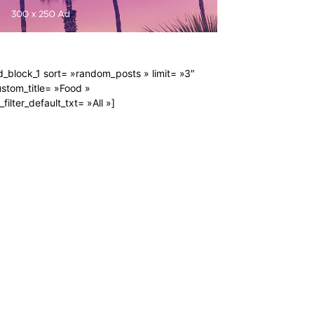
d_block_1 sort= »random_posts » limit= »3″
stom_title= »Food »
_filter_default_txt= »All »]