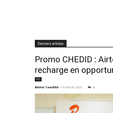
Derniers articles
Promo CHEDID : Airt
recharge en opportun
TIC
Bethel Taoufikh
-
19 février 2026
0