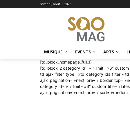
samedi, août 8, 2026
MUSIQUE
EVENTS
ARTS
L
[td_block_homepage_full_1]
[td_block_2 category_id= » » limit= »6″ custom
td_ajax_filter_type= »td_category_ids_filter » td_
ajax_pagination= »next_prev » border_top= »n
category_id= » » limit= »6″ custom_title= »Lifest
ajax_pagination= »next_prev » sort= »random_