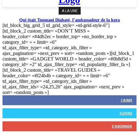
A LA UNE
Qui était Toumani Diabaté, l’ambassadeur de la kora
[td_block_big_grid_5 td_grid_style= »td-grid-style-6″]
[td_block_2 custom_title= »DON’T MISS »
header_color= »#4db2ec » border_top= »no_border_top »
category_id= » » limit= »6″
td_ajax_filter_type= »td_category_ids_filter »
ajax_pagination= »next_prev » sort= »random_posts »][td_block_1
custom_title= »GADGET WORLD » header_color= »#0b8d5d »
category_id= »2″ td_ajax_filter_type= »td_popularity_filter_fa »]
[td_block_2 custom_title= »TRAVEL GUIDES »
header_color= »#f24b4b » category_id= » » limit= »6″
td_ajax_filter_type= »td_category_ids_filter »
td_ajax_filter_ids= »24,25,26″ ajax_pagination= »next_prev »
sort= »random_posts »]
0
Fans
J'AIME
0
Suiveurs
SUIVRE
0
Abonnés
S'ABONNER