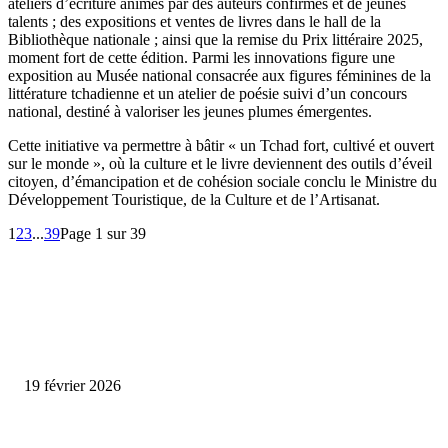
ateliers d’écriture animés par des auteurs confirmés et de jeunes
talents ; des expositions et ventes de livres dans le hall de la
Bibliothèque nationale ; ainsi que la remise du Prix littéraire 2025,
moment fort de cette édition. Parmi les innovations figure une
exposition au Musée national consacrée aux figures féminines de la
littérature tchadienne et un atelier de poésie suivi d’un concours
national, destiné à valoriser les jeunes plumes émergentes.
Cette initiative va permettre à bâtir « un Tchad fort, cultivé et ouvert
sur le monde », où la culture et le livre deviennent des outils d’éveil
citoyen, d’émancipation et de cohésion sociale conclu le Ministre du
Développement Touristique, de la Culture et de l’Artisanat.
1
2
3
...
39
Page 1 sur 39
ENCORE PLUS D'ARTICLES
Promo CHEDID : Airtel transforme chaque recharge en opportunité de gai
19 février 2026
L’association FEMALE encourage les jeunes entrepreneures avec un appui