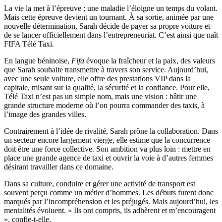
La vie la met à l’épreuve ; une maladie l’éloigne un temps du volant.
Mais cette épreuve devient un tournant. À sa sortie, animée par une
nouvelle détermination, Sarah décide de payer sa propre voiture et
de se lancer officiellement dans l’entrepreneuriat. C’est ainsi que naît
FIFA Télé Taxi.
En langue béninoise,
Fifa
évoque la fraîcheur et la paix, des valeurs
que Sarah souhaite transmettre à travers son service. Aujourd’hui,
avec une seule voiture, elle offre des prestations VIP dans la
capitale, misant sur la qualité, la sécurité et la confiance. Pour elle,
Télé Taxi n’est pas un simple nom, mais une vision : bâtir une
grande structure moderne où l’on pourra commander des taxis, à
l’image des grandes villes.
Contrairement à l’idée de rivalité, Sarah prône la collaboration. Dans
un secteur encore largement vierge, elle estime que la concurrence
doit être une force collective. Son ambition va plus loin : mettre en
place une grande agence de taxi et ouvrir la voie à d’autres femmes
désirant travailler dans ce domaine.
Dans sa culture, conduire et gérer une activité de transport est
souvent perçu comme un métier d’hommes. Les débuts furent donc
marqués par l’incompréhension et les préjugés. Mais aujourd’hui, les
mentalités évoluent. « Ils ont compris, ils adhèrent et m’encouragent
», confie-t-elle.