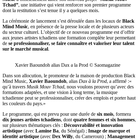
Tchad”
, une initiative qui vient renforcer son premier programme
dont la restitution s’est tenue il y a quelques mois.
La cérémonie de lancement s’est déroulée dans les locaux de
Black
Mind Music
, en présence de la presse locale et de plusieurs acteurs
du secteur culturel. L’objectif de ce nouveau programme est d’offrir
aux jeunes artistes tchadiens une formation complète leur permettant
de
se professionnaliser, se faire connaître et valoriser leur talent
sur le marché musical
.
Xavier Baoundoh alias Dax a la Prod © Saomagazine
Dans son allocution, le promoteur de la maison de production Black
Mind Music,
Xavier Baoundoh
, alias
Dax à la Prod
, a affirmé :«
qu’à travers
Musik Mouv Tchad
, nous voulons prouver qu’avec des
formations adaptées, et une vision à long terme, la musique
tchadienne peut se professionnaliser, créer des emplois et porter haut
les couleurs du pays.»
Le programme, qui est prevu pour une durée de
six mois
, formera
dix jeunes artistes tchadiens
, dont
quatre femmes et six hommes
,
sur plusieurs thématiques clés :
Découvrabilité et innovation
artistique
(avec
Lamine Ba
, du Sénégal) ;
Image de marque et
identité artistique
(avec
Dex Willy
, du Cameroun) ;
Management