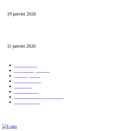
financier.
19 janvier 2026
Matibeye Geneviève dévoile un nouveau projet musical entre engagement 
émotion
11 janvier 2026
CATÉGORIE POPULAIRE
EVENTS
54
CHRONIQUES
49
MUSIQUE
46
CONCERT
38
CLIPS
32
SOCIETE
30
ENTREPRENEURIAT
29
FESTIVAL
26