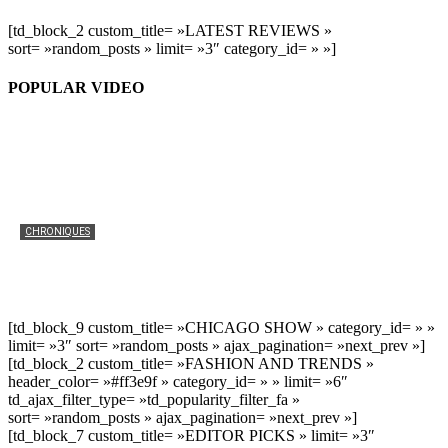
[td_block_2 custom_title= »LATEST REVIEWS »
sort= »random_posts » limit= »3″ category_id= » »]
POPULAR VIDEO
CHRONIQUES
La culture tchadienne sur YouTube: Nos
recommandations
saomag
-
25 août 2020
0
[td_block_9 custom_title= »CHICAGO SHOW » category_id= » »
limit= »3″ sort= »random_posts » ajax_pagination= »next_prev »]
[td_block_2 custom_title= »FASHION AND TRENDS »
header_color= »#ff3e9f » category_id= » » limit= »6″
td_ajax_filter_type= »td_popularity_filter_fa »
sort= »random_posts » ajax_pagination= »next_prev »]
[td_block_7 custom_title= »EDITOR PICKS » limit= »3″